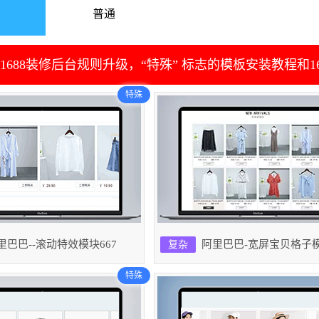
普通
1688装修后台规则升级，“特殊” 标志的模板安装教程和1
特殊
里巴巴--滚动特效模块667
阿里巴巴-宽屏宝贝格子模
复杂
特殊