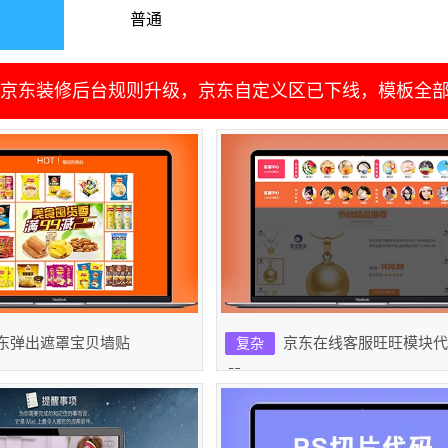
普通
京东装修后台规则升级，京东自定义区已下线，模板全
东弹出遮罩宝贝墙贴
京东在线客服旺旺模块代
复杂
器