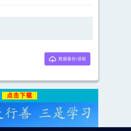
读取此功能备份列表
保存当前操作记录
5L炖汤锅 煲汤必备砂锅 养生汤煲 黑色
彩冠 尚厨系列 陶瓷 高耐热 煲汤砂锅炖锅 汤锅 尚厨汤锅1600ml
迪创 陶瓷 金花玉叶系列 餐
RMB：
199.00
数据备份/读取
点击下载