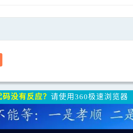
彩冠 乐厨系列 陶瓷 高耐热 宝宝辅食砂锅炖锅 奶锅 乐厨奶锅1600ml
欧麦 陶瓷高耐热3#煲 3.7
RMB：
99.00
RMB：
39.00
代码没有反应？
请使用360极速浏览器