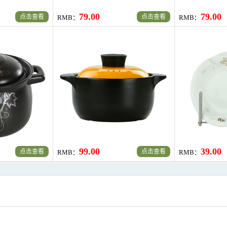
79.00
79.00
点击查看
点击查看
RMB：
RMB：
99.00
39.00
点击查看
点击查看
RMB：
RMB：
雅诚德 陶瓷御康瓷煲汤煲 耐热炖汤锅砂锅炖煲 4.2L 橙红色
哆啦A梦 糖果系列盖碗 多功能陶瓷带盖
RMB：
79.00
RMB：
79.00