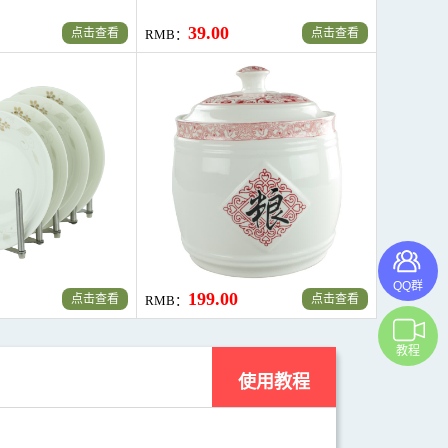
39.00
点击查看
点击查看
RMB：
QQ群
199.00
点击查看
点击查看
RMB：
教程
泡面碗 微波炉用瓷 卡通萌早餐奶杯 饭碗汤碗 C款
莹玉 K309汤罐3.9L 陶瓷砂锅 无涂层炖锅焖烧锅养生煲汤锅明火汤煲 黑色
莹玉 K309汤罐3.9L 陶瓷
RMB：
39.00
使用教程