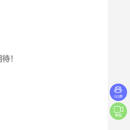
期待！
QQ群
教程